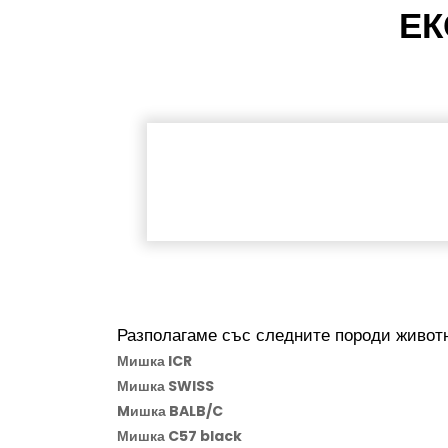
ЕК
Разполагаме със следните породи животн
Мишка ICR
Мишка SWISS
Mишка BALB/C
Мишка C57 black