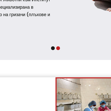
живо
Експериментална и Р
по невробиология - 
развъждане, отглежда
мишки) в живо и замр
Замразените ни проду
влечуги.
Контакти