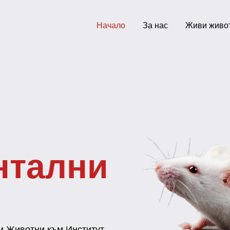
Начало
За нас
Живи живо
ЕРБОЖ - гр.
Разл
разф
замр