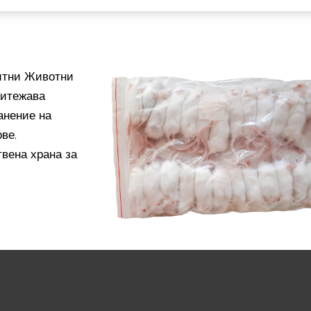
итни Животни
ритежава
анение на
ве.
твена храна за