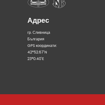
Адрес
гр. Сливница
България
GPS координати:
42°52.67'N
23°0.40'E