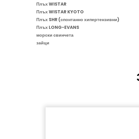
Плъх WISTAR
Плъх WISTAR KYOTO
Плъх SHR (спонтанно хипертензивни)
Плъх LONG-EVANS
морски свинчета
зайци