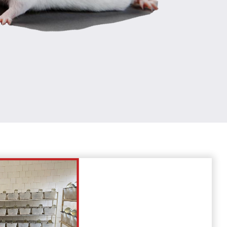
тни
азвъдна База за Опитни Животни към Институт
БАН е лицензирана и специализирана в
не и продажба основно на гризачи (плъхове и
азено състояние.
кти са висококачествена храна за хищници и
Замразени животни
ПРОМОЦИЯ