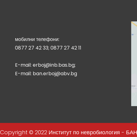
мобилни телефони:
0877 27 42 33; 0877 27 42 11
E-mail: erboj@inb.bas.bg;
E-mail: ban.erboj@abv.bg
Copyright © 2022 Институт по невробиология - БА