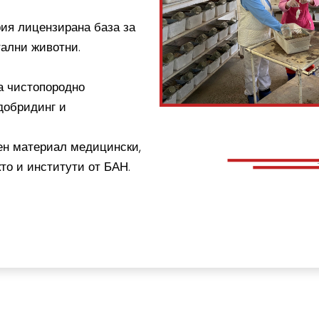
ия лицензирана база за
тални животни.
а чистопородно
добридинг и
ен материал медицински,
то и институти от БАН.