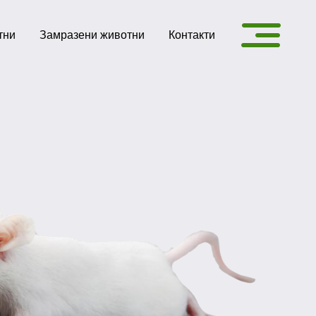
тни
Замразени животни
Контакти
 Сливница
ични
асовки
азени