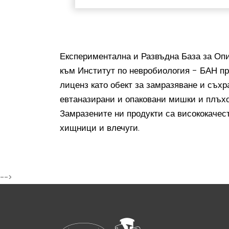
Експериментална и Развъдна База за Оп
към Институт по невробиология - БАН п
лиценз като обект за замразяване и съхр
евтаназирани и опаковани мишки и плъхо
Замразените ни продукти са висококачес
хищници и влечуги.
-->